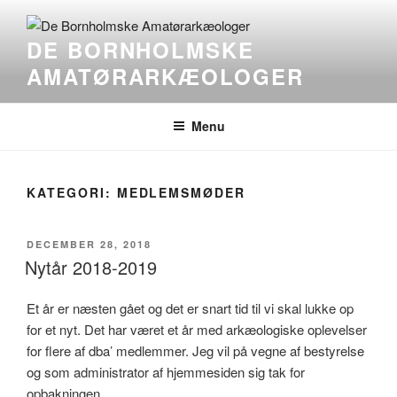
Videre
til
DE BORNHOLMSKE
indhold
AMATØRARKÆOLOGER
Menu
KATEGORI:
MEDLEMSMØDER
UDGIVET
DECEMBER 28, 2018
DEN
Nytår 2018-2019
Et år er næsten gået og det er snart tid til vi skal lukke op
for et nyt. Det har været et år med arkæologiske oplevelser
for flere af dba’ medlemmer. Jeg vil på vegne af bestyrelse
og som administrator af hjemmesiden sig tak for
opbakningen.