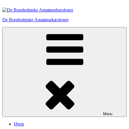
Videre
til
indhold
De Bornholmske Amatørarkæologer
Menu
Hjem