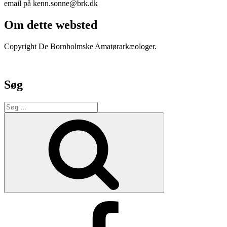
email på kenn.sonne@brk.dk
Om dette websted
Copyright De Bornholmske Amatørarkæologer.
Søg
Søg
efter:
Søg
Facebook