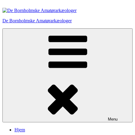
Videre
til
indhold
De Bornholmske Amatørarkæologer
Menu
Hjem