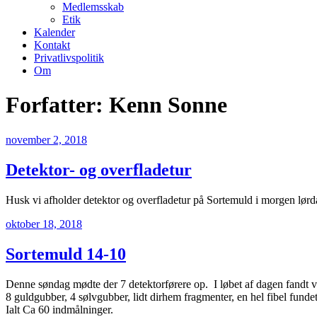
Medlemsskab
Etik
Kalender
Kontakt
Privatlivspolitik
Om
Forfatter:
Kenn Sonne
Udgivet
november 2, 2018
den
Detektor- og overfladetur
Husk vi afholder detektor og overfladetur på Sortemuld i morgen lørd
Udgivet
oktober 18, 2018
den
Sortemuld 14-10
Denne søndag mødte der 7 detektorførere op. I løbet af dagen fandt v
8 guldgubber, 4 sølvgubber, lidt dirhem fragmenter, en hel fibel fundet
Ialt Ca 60 indmålninger.