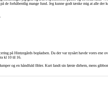
ge på de forhåbentlig mange fund. Jeg kunne godt tænke mig at alle der 
.
ing på Hintzegårds bopladsen. Da der var nysået havde vores ene ove
a kl 10 til 16.
lumper og en håndfuld fibler. Kurt fandt sin første dirhem, mens gibbo