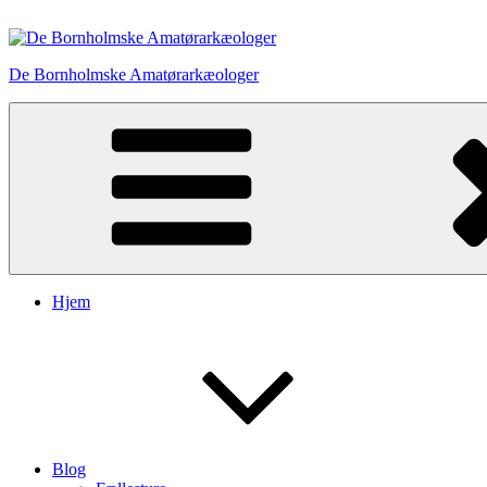
Videre
til
indhold
De Bornholmske Amatørarkæologer
Hjem
Blog