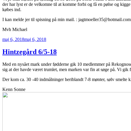
der har lyst er de velkomne til at komme forbi og få en pølse og kig
købes ind.
I kan melde jer til spisning på min mail. : jagtmoeller35@hotmail.com
Mvh Michael
Udgivet
maj 6, 2018
maj 6, 2018
den
Hintzegård 6/5-18
Med en nysået mark under fødderne gik 10 medlemmer på Rekognoscer
sig at der havde været trumlet, men marken var fin at søge på. Vi gik fr
Der kom ca. 30 -40 indmålninger heriblandt 7-8 mønter, sølv smelte k
Kenn Sonne