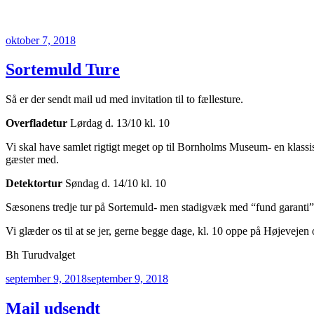
Udgivet
oktober 7, 2018
den
Sortemuld Ture
Så er der sendt mail ud med invitation til to fællesture.
Overfladetur
Lørdag d. 13/10 kl. 10
Vi skal have samlet rigtigt meget op til Bornholms Museum- en klass
gæster med.
Detektortur
Søndag d. 14/10 kl. 10
Sæsonens tredje tur på Sortemuld- men stadigvæk med “fund garanti”. 
Vi glæder os til at se jer, gerne begge dage, kl. 10 oppe på Højevej
Bh Turudvalget
Udgivet
september 9, 2018
september 9, 2018
den
Mail udsendt