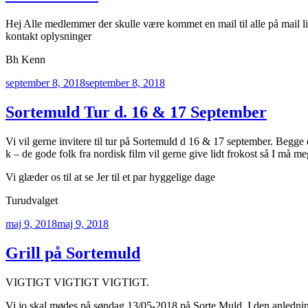
Hej Alle medlemmer der skulle være kommet en mail til alle på mail
kontakt oplysninger
Bh Kenn
Udgivet
september 8, 2018
september 8, 2018
den
Sortemuld Tur d. 16 & 17 September
Vi vil gerne invitere til tur på Sortemuld d 16 & 17 september. Begge 
k – de gode folk fra nordisk film vil gerne give lidt frokost så I m
Vi glæder os til at se Jer til et par hyggelige dage
Turudvalget
Udgivet
maj 9, 2018
maj 9, 2018
den
Grill på Sortemuld
VIGTIGT VIGTIGT VIGTIGT.
Vi jo skal mødes på søndag 13/05-2018 på Sorte Muld. I den anlednin