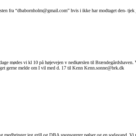
 listen fra “dbabornholm@gmail.com” hvis i ikke har modtaget den- tje
dage mødes vi kl 10 på højevejen v nedkørslen til Brændegårdshaven. Vi 
å meget gerne melde om I vil med d. 17 til Kenn Kenn.sonne@brk.dk
g medbringer jeg grill og DBA sponsorerer pølser og en sodavand. Vi r