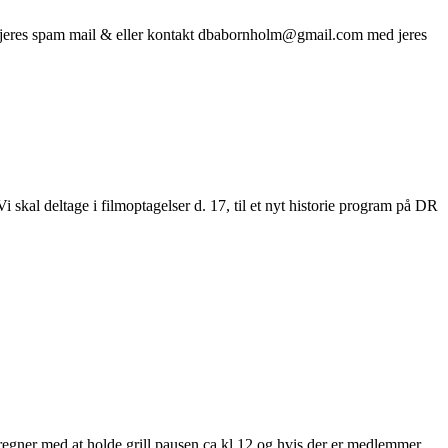
k jeres spam mail & eller kontakt dbabornholm@gmail.com med jeres
skal deltage i filmoptagelser d. 17, til et nyt historie program på DR
egner med at holde grill pausen ca kl 12 og hvis der er medlemmer