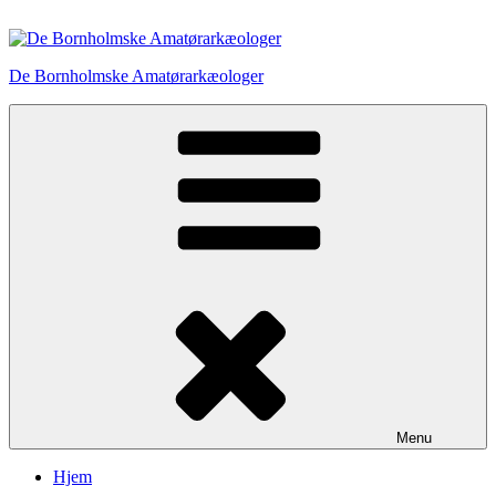
Videre
til
indhold
De Bornholmske Amatørarkæologer
Menu
Hjem