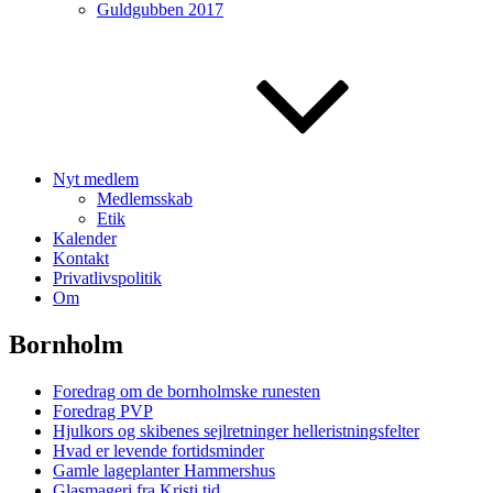
Guldgubben 2017
Nyt medlem
Medlemsskab
Etik
Kalender
Kontakt
Privatlivspolitik
Om
Bornholm
Foredrag om de bornholmske runesten
Foredrag PVP
Hjulkors og skibenes sejlretninger helleristningsfelter
Hvad er levende fortidsminder
Gamle lageplanter Hammershus
Glasmageri fra Kristi tid