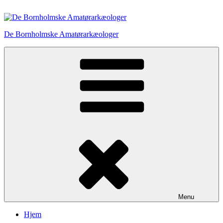
Videre
til
indhold
De Bornholmske Amatørarkæologer
Menu
Hjem