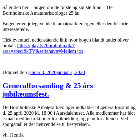
Så er den her – bogen om de første og største fund – De
Bornholmske Amatørarkæologer 25 år.
Bogen er en julegave ide til amatørarkæologen eller den historie
interesserede.
Tjek eventuelt nedenstående link hvor bogen blandt andet bliver
omtalt.
https://play.tv2bornholm.dk/?
area=specifikTV&serienavn=Mellem+os
Udgivet den
januar 3, 2020
januar 3, 2020
Generalforsamling & 25 års
jubilæumsfest.
De Bornholmske Amatørarkæologer indkalder til generalforsamling
d. 25 april 2020 kl. 18.00 i Aarsdalehuset. Alle medlemmer har fået
e-mail med instruktioner for tilmelding, og plan for aftenen. Ved
spørgsmål er der henvendelse til bestyrelsen.
vh. Henrik