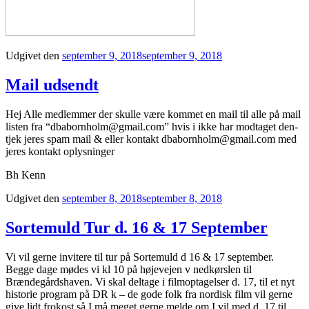
Udgivet den
september 9, 2018
september 9, 2018
Mail udsendt
Hej Alle medlemmer der skulle være kommet en mail til alle på mail
listen fra “dbabornholm@gmail.com” hvis i ikke har modtaget den-
tjek jeres spam mail & eller kontakt dbabornholm@gmail.com med
jeres kontakt oplysninger
Bh Kenn
Udgivet den
september 8, 2018
september 8, 2018
Sortemuld Tur d. 16 & 17 September
Vi vil gerne invitere til tur på Sortemuld d 16 & 17 september.
Begge dage mødes vi kl 10 på højevejen v nedkørslen til
Brændegårdshaven. Vi skal deltage i filmoptagelser d. 17, til et nyt
historie program på DR k – de gode folk fra nordisk film vil gerne
give lidt frokost så I må meget gerne melde om I vil med d. 17 til