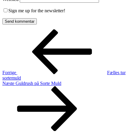
Sign me up for the newsletter!
Indlægsnavigation
Forrige
indlæg
Forrige
Fælles tur
sortemuld
Næste
Næste
Guldrush på Sorte Muld
indlæg