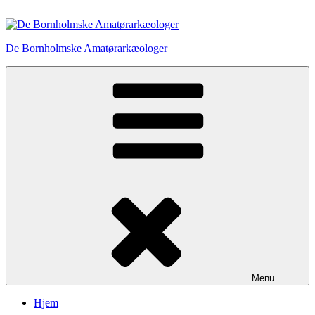
Videre
til
indhold
De Bornholmske Amatørarkæologer
Menu
Hjem