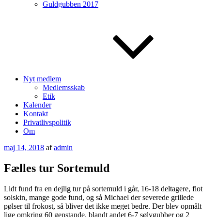
Guldgubben 2017
Nyt medlem
Medlemsskab
Etik
Kalender
Kontakt
Privatlivspolitik
Om
Udgivet
maj 14, 2018
af
admin
den
Fælles tur Sortemuld
Lidt fund fra en dejlig tur på sortemuld i går, 16-18 deltagere, flot
solskin, mange gode fund, og så Michael der severede grillede
pølser til frokost, så bliver det ikke meget bedre. Der blev opmålt
lige omkring 60 genstande, blandt andet 6-7 sølvgubber og 2